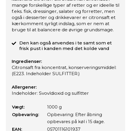
mange forskellige typer af retter og er ideelle til
f.eks. fisk, dressinger, salater og forretter, men
også i desserter og drikkevarer er citronsaft et
kærkomment syrligt indslag, som er nem at
bruge til at balancere de øvrige grundsmage.
Den kan også anvendes i te samt som et
frisk pust i kanden med det kolde vand
Ingredienser:
Citronsaft fra koncentrat, konserveringsmiddel:
(E223. Indeholder SULFITTER.)
Allergener:
Indeholder: Svovldioxid og sulfitter
Vægt:
1000 g
Opbevaring:
Opbevaring: Efter åbning
opbevares på køl i 15 dage.
EAN:
05701116101937