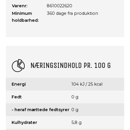
Varenr:
8610022620
Minimum
360 dage fra produktion
holdbarhed:
NÆRINGSINDHOLD PR. 100 G
Energi
104 kJ / 25 kcal
Fedt
0 g
- heraf mættede fedtsyrer
0 g
Kulhydrater
5,8 g