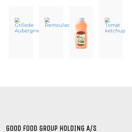
GRØNTSAGER
DRESSING
DRESSING
DRESSING
OG
OG
OG
OG
SURVARER,
CONDIMENTS
CONDIMENTS
CONDIMENT
TAPASSPECIALITETER
TOMAT
REMOULADE
CHILI
GRILLEDE
TOMAT
DRESSING
AUBERGINER
KETCHUP
GOOD FOOD GROUP HOLDING A/S