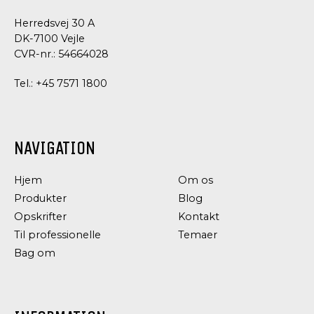
Herredsvej 30 A
DK-7100 Vejle
CVR-nr.: 54664028
Tel.:
+45 7571 1800
NAVIGATION
GRØNTSAGER
DRESSING
Hjem
Om os
OG
OG
Produkter
Blog
SURVARER
CONDIMENTS
Opskrifter
Kontakt
AGURKE
FISKESENNEP
RELISH
Til professionelle
Temaer
Bag om