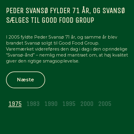
PEDER SVANSØ FYLDER 71 ÅR, OG SVANSØ
SÆLGES TIL GOOD FOOD GROUP
I 2005 fyldte Peder Svansø 71 år, og samme år blev
brandet Svansø solgt til Good Food Group.
Varemærket videreføres den dag i dag i den oprindelige
“Svansø-ånd” – nemlig med mantraet om, at høj kvalitet
giver den rigtige smagsoplevelse.
Næste
1975
1983
1990
1995
2000
2005