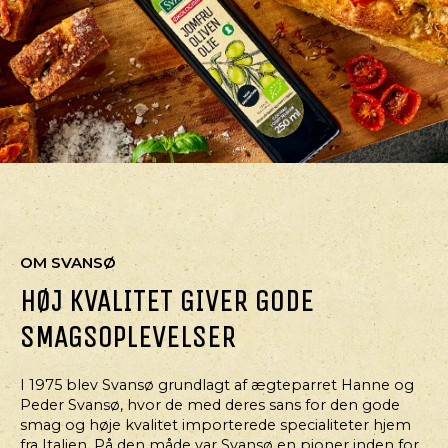
OM SVANSØ
HØJ KVALITET GIVER GODE
SMAGSOPLEVELSER
I 1975 blev Svansø grundlagt af ægteparret Hanne og
Peder Svansø, hvor de med deres sans for den gode
smag og høje kvalitet importerede specialiteter hjem
fra Italien. På den måde var Svansø en pioner inden for