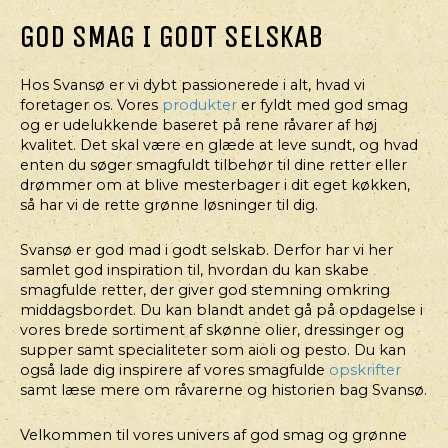
GOD SMAG I GODT SELSKAB
Hos Svansø er vi dybt passionerede i alt, hvad vi
foretager os. Vores
produkter
er fyldt med god smag
og er udelukkende baseret på rene råvarer af høj
kvalitet. Det skal være en glæde at leve sundt, og hvad
enten du søger smagfuldt tilbehør til dine retter eller
drømmer om at blive mesterbager i dit eget køkken,
så har vi de rette grønne løsninger til dig.
Svansø er god mad i godt selskab. Derfor har vi her
samlet god inspiration til, hvordan du kan skabe
smagfulde retter, der giver god stemning omkring
middagsbordet. Du kan blandt andet gå på opdagelse i
vores brede sortiment af skønne olier, dressinger og
supper samt specialiteter som aioli og pesto. Du kan
også lade dig inspirere af vores smagfulde
opskrifter
samt læse mere om råvarerne og historien bag Svansø.
Velkommen til vores univers af god smag og grønne