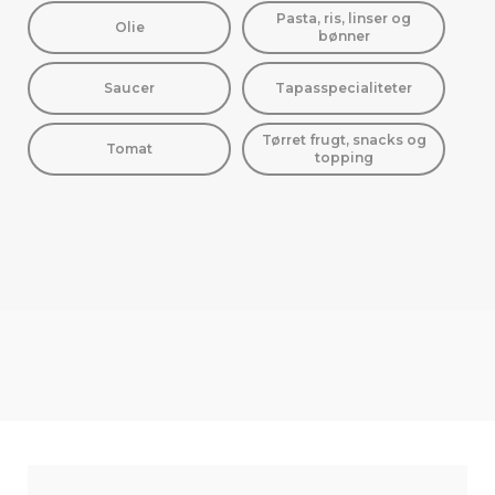
Pasta, ris, linser og
Olie
bønner
Saucer
Tapasspecialiteter
Tørret frugt, snacks og
Tomat
topping