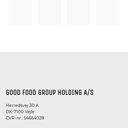
DRESSING
DRESSING
DRESSING
DRESSING
OG
OG
OG
OG
CONDIMENTS,
CONDIMENTS
CONDIMENTS
CONDIMEN
TAPASSPECIALITETER
FISKESENNEP
SANDWICH
THOUSAN
CHILI
SPREAD
ISLAND
MAYONNAISE
DRESSIN
GOOD FOOD GROUP HOLDING A/S
Herredsvej 30 A
DK-7100 Vejle
CVR-nr.: 54664028