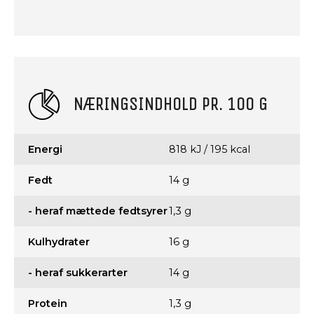
NÆRINGSINDHOLD PR. 100 G
Energi
818 kJ / 195 kcal
Fedt
14 g
- heraf mættede fedtsyrer
1,3 g
Kulhydrater
16 g
- heraf sukkerarter
14 g
Protein
1,3 g