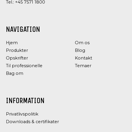
Tel.:
+45 7571 1800
NAVIGATION
DRESSING
DRESSING
OG
OG
Hjem
Om os
CONDIMENTS
CONDIMENTS
CREME
SALATMAYONNAISE
Produkter
Blog
FRAICHE
Opskrifter
Kontakt
DRESSING
Til professionelle
Temaer
Bag om
INFORMATION
Privatlivspolitik
Downloads & certifikater