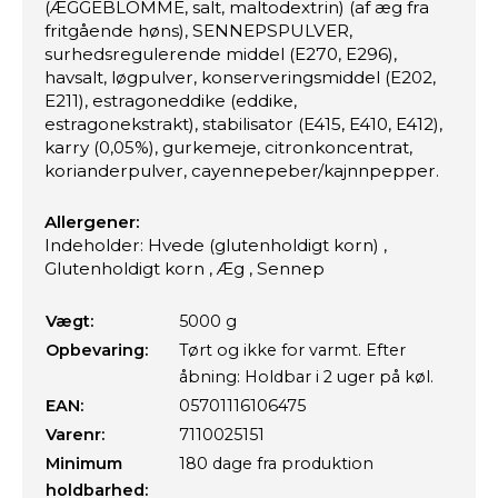
(ÆGGEBLOMME, salt, maltodextrin) (af æg fra
fritgående høns), SENNEPSPULVER,
surhedsregulerende middel (E270, E296),
havsalt, løgpulver, konserveringsmiddel (E202,
E211), estragoneddike (eddike,
estragonekstrakt), stabilisator (E415, E410, E412),
karry (0,05%), gurkemeje, citronkoncentrat,
korianderpulver, cayennepeber/kajnnpepper.
Allergener:
Indeholder: Hvede (glutenholdigt korn) ,
Glutenholdigt korn , Æg , Sennep
Vægt:
5000 g
Opbevaring:
Tørt og ikke for varmt. Efter
åbning: Holdbar i 2 uger på køl.
EAN:
05701116106475
Varenr:
7110025151
Minimum
180 dage fra produktion
holdbarhed: