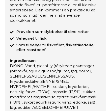
sprøde fiskefilet, pomfritterne eller til klassisk
smørrebrød. Den kommer i en praktisk 10 kg
spand, som gør den nem at anvende i
storkøkkenet.
Prøv den som dybbelse til dine retter
Velegnet til fisk
Som tilbehør til fiskefilet, fiskefrikadelle
eller roastbeef
Ingredienser:
DK/NO. Vand, piccalilly (råsyltede grøntsager
(blomkål, agurk, gulerod/gulrot, løg, porre),
SENNEPSSAUCE/SENNEPSSAUS,
krydderieddike, SENNEPSMEL,
HVEDEMEL/HVITMEL, sukker, krydderier,
naturlig farve (E160a)), rapsolie (12,5%), sukker,
modificeret majsstivelse, tørret hvidkål/hvitkål
(1,81%), syktet agurk (agurk, vand, eddike, salt),
løg, eddike, ÆGGEBLOMMEPULVER