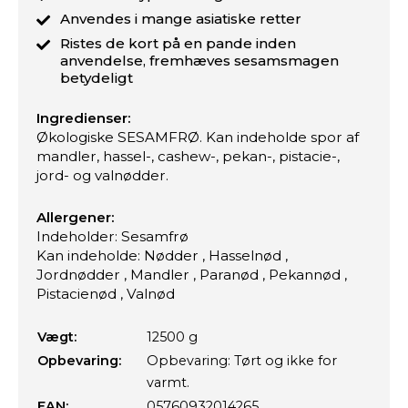
Anvendes i mange asiatiske retter
Ristes de kort på en pande inden
anvendelse, fremhæves sesamsmagen
betydeligt
Ingredienser:
Økologiske SESAMFRØ. Kan indeholde spor af
mandler, hassel-, cashew-, pekan-, pistacie-,
jord- og valnødder.
Allergener:
Indeholder: Sesamfrø
Kan indeholde: Nødder , Hasselnød ,
Jordnødder , Mandler , Paranød , Pekannød ,
Pistacienød , Valnød
Vægt:
12500 g
Opbevaring:
Opbevaring: Tørt og ikke for
varmt.
EAN:
05760932014265