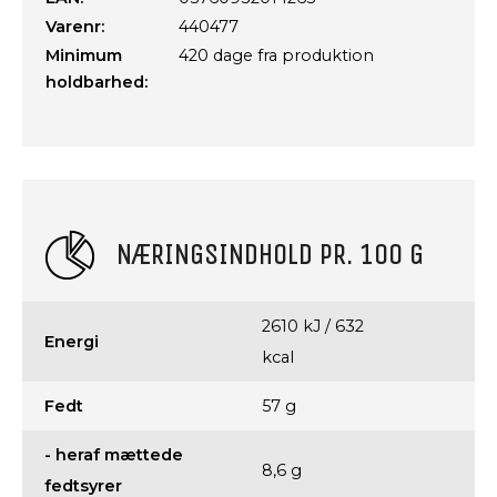
Varenr:
440477
Minimum
420 dage fra produktion
holdbarhed:
NÆRINGSINDHOLD PR. 100 G
2610 kJ / 632
Energi
kcal
Fedt
57 g
- heraf mættede
8,6 g
fedtsyrer