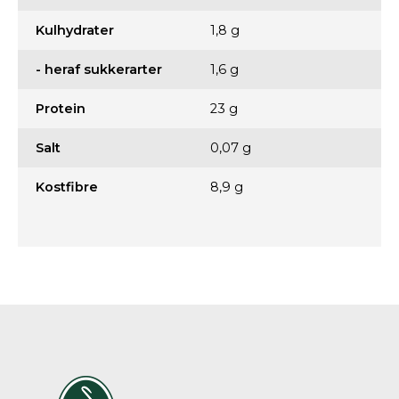
Kulhydrater
1,8 g
- heraf sukkerarter
1,6 g
Protein
23 g
Salt
0,07 g
Kostfibre
8,9 g