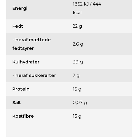
1852 kJ / 444
Energi
kcal
Fedt
22 g
- heraf mættede
2,6 g
fedtsyrer
Kulhydrater
39 g
- heraf sukkerarter
2 g
Protein
15 g
Salt
0,07 g
Kostfibre
15 g