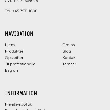
CVR-nr.: 54664028
Tel.:
+45 7571 1800
NAVIGATION
KORN,
KORN,
FRØ
FRØ
Hjem
OG
OG
Om os
KERNER
KERNER
Produkter
Blog
ØKOLOGISKE
ØKOLOGISKE
Opskrifter
Kontakt
GRÆSKARKERNER
SOLSIKKEKERNER
Til professionelle
Temaer
Bag om
INFORMATION
Privatlivspolitik