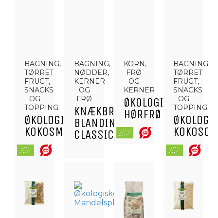
BAGNING,
BAGNING,
KORN,
BAGNING,
TØRRET
NØDDER,
FRØ
TØRRET
FRUGT,
KERNER
OG
FRUGT,
SNACKS
OG
KERNER
SNACKS
OG
FRØ
OG
ØKOLOGISKE
TOPPING
TOPPING
KNÆKBRØD
HØRFRØ
ØKOLOGISK
ØKOLOGI
BLANDING
KOKOSMEL
KOKOSCH
CLASSIC