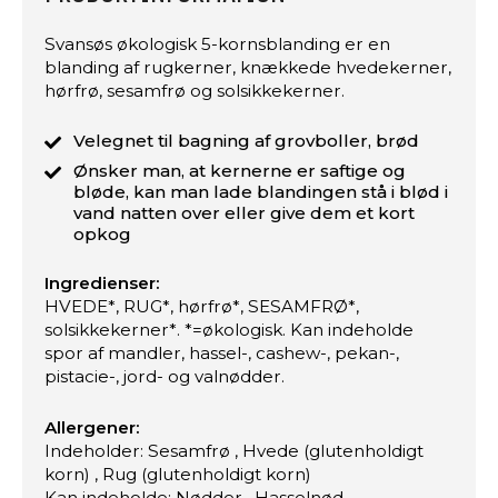
Svansøs økologisk 5-kornsblanding er en
blanding af rugkerner, knækkede hvedekerner,
hørfrø, sesamfrø og solsikkekerner.
Velegnet til bagning af grovboller, brød
Ønsker man, at kernerne er saftige og
bløde, kan man lade blandingen stå i blød i
vand natten over eller give dem et kort
opkog
Ingredienser:
HVEDE*, RUG*, hørfrø*, SESAMFRØ*,
solsikkekerner*. *=økologisk. Kan indeholde
spor af mandler, hassel-, cashew-, pekan-,
pistacie-, jord- og valnødder.
Allergener:
Indeholder: Sesamfrø , Hvede (glutenholdigt
korn) , Rug (glutenholdigt korn)
Kan indeholde: Nødder , Hasselnød ,