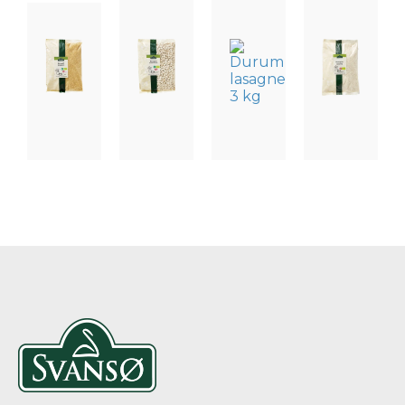
PASTA,
PASTA,
PASTA,
PASTA,
RIS,
RIS,
RIS,
RIS,
LINSER
LINSER
LINSER
LINSER
OG
OG
OG
OG
BØNNER
BØNNER
BØNNER
BØNNER
ØKOLOGISK
ØKOLOGISKE
DURUM
ØKOLOGI
COUSCOUS
HVIDE
LASAGNE
GRØDRIS
BØNNER
3
KG