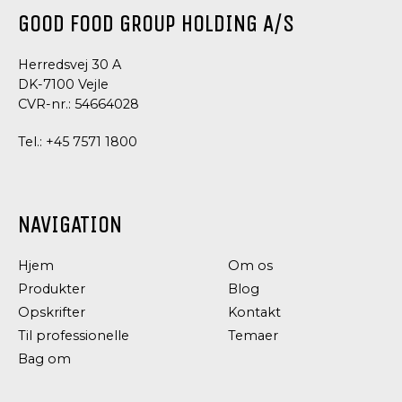
GOOD FOOD GROUP HOLDING A/S
Herredsvej 30 A
DK-7100 Vejle
CVR-nr.: 54664028
Tel.:
+45 7571 1800
NAVIGATION
Hjem
Om os
PASTA,
PASTA,
RIS,
RIS,
Produkter
Blog
LINSER
LINSER
Opskrifter
Kontakt
OG
OG
Til professionelle
Temaer
BØNNER
BØNNER
ØKOLOGISKE
SORTE
Bag om
RØDE
RIS