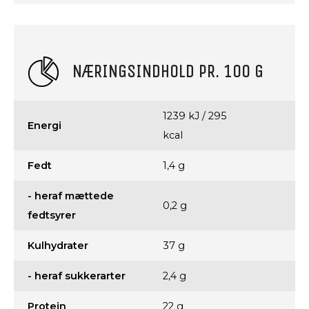
NÆRINGSINDHOLD PR. 100 G
1239 kJ / 295
Energi
kcal
Fedt
1,4 g
- heraf mættede
0,2 g
fedtsyrer
Kulhydrater
37 g
- heraf sukkerarter
2,4 g
Protein
22 g