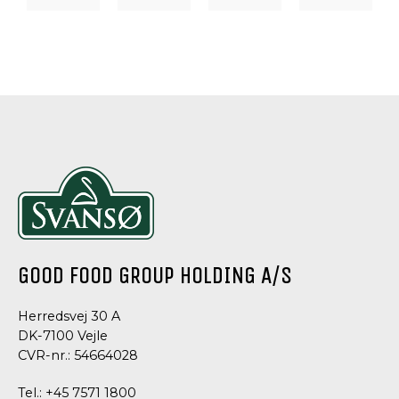
DRESSING
DRESSING
DRESSING
DRESSING
OG
OG
OG
OG
CONDIMENTS
CONDIMENTS,
CONDIMENTS
CONDIMEN
TAPASSPECIALITETER
HVIDLØG
SALAT
CREME
AIOLI
DRESSING
MAYONNAISE
FRAICHE
MED
DRESSIN
CHILI
GOOD FOOD GROUP HOLDING A/S
Herredsvej 30 A
DK-7100 Vejle
CVR-nr.: 54664028
Tel.:
+45 7571 1800