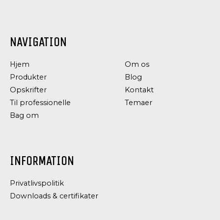
DRESSING
DRESSING
OG
OG
NAVIGATION
CONDIMENTS
CONDIMENTS
SENNEP
GROV
Hjem
Om os
REMOULADE
Produkter
Blog
Opskrifter
Kontakt
Til professionelle
Temaer
Bag om
INFORMATION
Privatlivspolitik
Downloads & certifikater