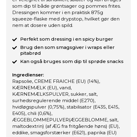
som dip til både grøntsager og pommes frites.
Dressingen kommer i en praktisk 875g
squeeze-flaske med drypstop, hvilket gør den
nem at dosere uden spild.
Perfekt som dressing i en spicy burger
Brug den som smagsgiver i wraps eller
pitabrød
Kan også bruges som dip til sprøde snacks
Ingredienser:
Rapsolie, CREME FRAICHE (EU) (14%),
KÆRNEMÆLK (EU), vand,
KÆRNEMÆLKSPULVER, sukker, salt,
surhedsregulerende middel (E270),
hvidløgspulver (0,75%), stabilisator (E435, E415,
E405), chili (0,6%),
ÆGGEBLOMMEPULVER(ÆGGEBLOMME, salt,
maltodextrin) (af ÆG fra fritgående høns) (EU),
eddike, smagsforstærker (E621), paprika (EU)