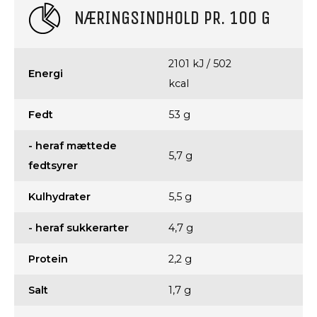
NÆRINGSINDHOLD PR. 100 G
2101 kJ / 502
Energi
kcal
Fedt
53 g
- heraf mættede
5,7 g
fedtsyrer
Kulhydrater
5,5 g
- heraf sukkerarter
4,7 g
Protein
2,2 g
Salt
1,7 g