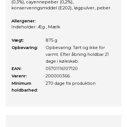
(0,3%), cayennepeber (0,2%),
konserveringsmiddel (E202), løgpulver, peber.
Allergener:
Indeholder: Æg , Mælk
Vægt:
875 g
Opbevaring:
Opbevaring: Tørt og ikke for
varmt. Efter åbning holdbar 21
dage i køleskab.
EAN:
05701116107120
Varenr:
200000366
Minimum
270 dage fra produktion
holdbarhed: