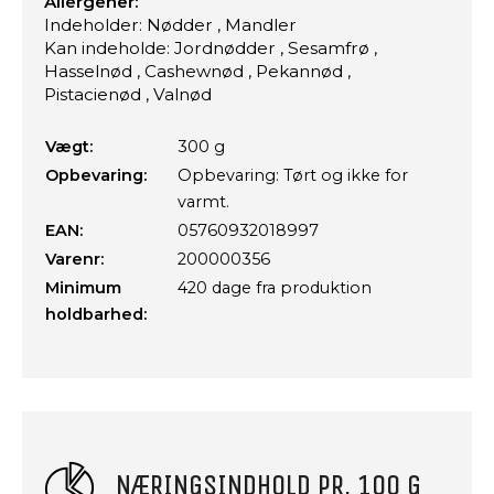
Allergener:
Indeholder: Nødder , Mandler
Kan indeholde: Jordnødder , Sesamfrø ,
Hasselnød , Cashewnød , Pekannød ,
Pistacienød , Valnød
Vægt:
300 g
Opbevaring:
Opbevaring: Tørt og ikke for
varmt.
EAN:
05760932018997
Varenr:
200000356
Minimum
420 dage fra produktion
holdbarhed:
NÆRINGSINDHOLD PR. 100 G