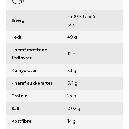
2400 kJ / 585
Energi
kcal
Fedt
49 g
- heraf mættede
12 g
fedtsyrer
Kulhydrater
5,1 g
- heraf sukkerarter
3,4 g
Protein
24 g
Salt
0,02 g
Kostfibre
14 g