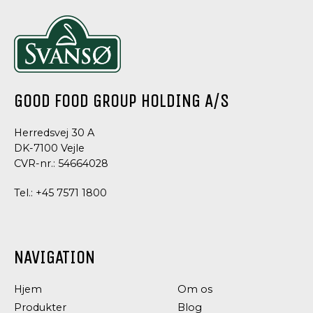
BLANDING
CLASSIC
GOOD FOOD GROUP HOLDING A/S
Herredsvej 30 A
DK-7100 Vejle
CVR-nr.: 54664028
Tel.:
+45 7571 1800
BAGNING,
NØDDER,
NAVIGATION
NØDDER,
KERNER
KERNER
OG
OG
FRØ
Hjem
Om os
FRØ
VALNØDDEKERNER
Produkter
Blog
CHIAFRØ