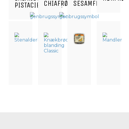
CHIAFRØ
SESAMFRØ
PISTACIENØDDER
BAGNING,
BAGNING,
NØDDER,
NØDDER,
NØDDER,
NØDDER,
KERNER
KERNER
KERNER
KERNER
OG
OG
OG
OG
FRØ
FRØ
FRØ
FRØ
GRÆSKARKERNER
MANDLER
STENALDERBRØD
KNÆKBRØD