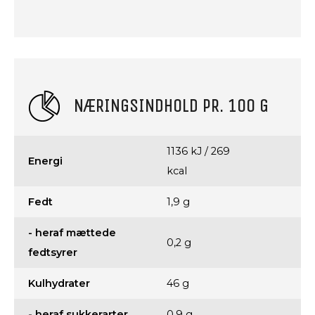
NÆRINGSINDHOLD PR. 100 G
1136 kJ / 269
Energi
kcal
Fedt
1,9 g
- heraf mættede
0,2 g
fedtsyrer
Kulhydrater
46 g
- heraf sukkerarter
0,9 g