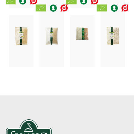
PASTA,
PASTA,
PASTA,
PASTA,
RIS,
RIS,
RIS,
RIS,
LINSER
LINSER
LINSER
LINSER
OG
OG
OG
OG
BØNNER
BØNNER
BØNNER
BØNNER
ØKOLOGISKE
ØKOLOGISKE
ØKOLOGISK
ØKOLOGI
PARBOILED
PARBOILED
FULDKORN
HVIDE