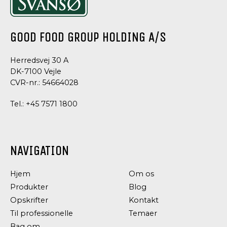
RIS
RIS
PENNE
BØNNER
GOOD FOOD GROUP HOLDING A/S
Herredsvej 30 A
DK-7100 Vejle
CVR-nr.: 54664028
Tel.:
+45 7571 1800
NAVIGATION
PASTA,
PASTA,
Hjem
Om os
RIS,
RIS,
Produkter
Blog
LINSER
LINSER
OG
OG
Opskrifter
Kontakt
BØNNER
BØNNER
Til professionelle
Temaer
ØKOLOGISKE
ØKOLOGISKE
Bag om