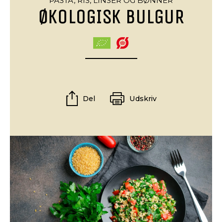
PASTA, RIS, LINSER OG BØNNER
ØKOLOGISK BULGUR
Del
Udskriv