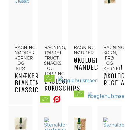
BAGNING,
BAGNING,
BAGNING,
BAGNING,
NØDDER,
TØRRET
NØDDER
KORN,
KERNER
FRUGT,
FRØ
ØKOLOGISKE
OG
SNACKS
OG
MANDELSPLITTER
FRØ
OG
KERNER
TOPPING
KNÆKBRØD
ØKOLOGI
ØKOLOGISKE
BLANDING
RUGFLAG
KOKOSCHIPS
CLASSIC