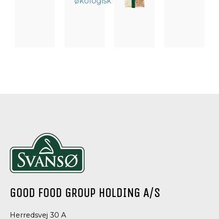
BAGNING,
BAGNING,
BAGNING,
BAGNING,
TØRRET
NØDDER,
KORN,
NØDDER,
FRUGT,
KERNER
FRØ
KERNER
SNACKS
OG
OG
OG
OG
FRØ
KERNER
FRØ
TOPPING
STENALDERBRØD
ØKOLOGISK
STENALD
ØKOLOGISK
ØKOLOGISK
5-
KOKOSMEL
KORNSBLANDING
GOOD FOOD GROUP HOLDING A/S
Herredsvej 30 A