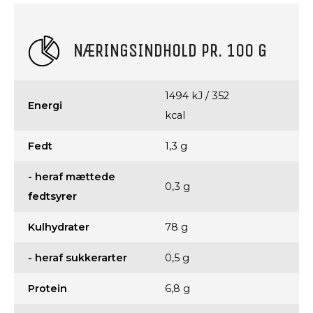
NÆRINGSINDHOLD PR. 100 G
1494 kJ / 352
Energi
kcal
Fedt
1,3 g
- heraf mættede
0,3 g
fedtsyrer
Kulhydrater
78 g
- heraf sukkerarter
0,5 g
Protein
6,8 g