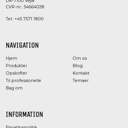
DK-7100 Vejle
CVR-nr.: 54664028
Tel.:
+45 7571 1800
NAVIGATION
Hjem
Om os
Produkter
Blog
PASTA,
PASTA,
RIS,
RIS,
Opskrifter
Kontakt
LINSER
LINSER
Til professionelle
Temaer
OG
OG
BØNNER
BØNNER
Bag om
ØKOLOGISKE
ØKOLOGISKE
BUTTER
PINTO
BEANS
BØNNER
INFORMATION
Privatlivspolitik