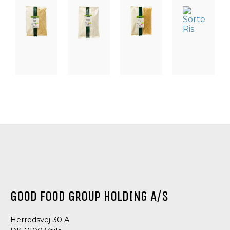
PASTA,
PASTA,
PASTA,
PASTA,
RIS,
RIS,
RIS,
RIS,
LINSER
LINSER
LINSER
LINSER
OG
OG
OG
OG
BØNNER
BØNNER
BØNNER
BØNNER
ØKOLOGISK
ØKOLOGISKE
ØKOLOGISK
SORTE
COUSCOUS
GRØDRIS
BULGUR
RIS
GOOD FOOD GROUP HOLDING A/S
Herredsvej 30 A