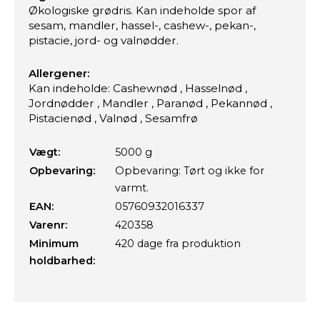
Økologiske grødris. Kan indeholde spor af
sesam, mandler, hassel-, cashew-, pekan-,
pistacie, jord- og valnødder.
Allergener:
Kan indeholde: Cashewnød , Hasselnød ,
Jordnødder , Mandler , Paranød , Pekannød ,
Pistacienød , Valnød , Sesamfrø
Vægt:
5000 g
Opbevaring:
Opbevaring: Tørt og ikke for
varmt.
EAN:
05760932016337
Varenr:
420358
Minimum
420 dage fra produktion
holdbarhed: