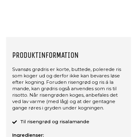
PRODUKTINFORMATION
Svansøs grødris er korte, buttede, polerede ris
som koger ud og derfor ikke kan bevares løse
efter kogning. Foruden risengrød og ris á la
mande, kan grødris også anvendes som ris til
risotto. Når risengrøden koges, anbefales det
ved lav varme (med låg) og at der gentagne
gange røres i gryden under kogningen.
Til risengrød og risalamande
Ingredienser: