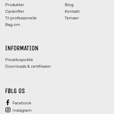
&
&
Produkter
Blog
SAUCER,
SAUCER,
DRESSING
TAPASSPECIALITETER
Opskrifter
Kontakt
OG
AIOLI
Til professionelle
Temaer
CONDIMENTS
SANDWICH
Bag om
SPREAD
LIGHT
INFORMATION
Privatlivspolitik
Downloads & certifikater
FØLG OS
Facebook
Instagram