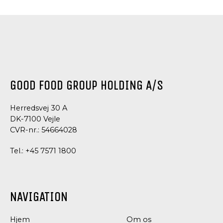
SAUCER
SAUCER
SAUCER
SAUCER,
DRESSING
SALAT
RAMSLØG
AVOCADO
OG
MAYONNAISE
DRESSING
CREME
CONDIMEN
SANDWIC
SPREAD
GOOD FOOD GROUP HOLDING A/S
Herredsvej 30 A
DK-7100 Vejle
CVR-nr.: 54664028
Tel.:
+45 7571 1800
NAVIGATION
DRESSING
DRESSING
Hjem
Om os