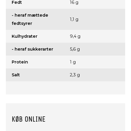
Fedt
16 g
- heraf mættede
1,1 g
fedtsyrer
Kulhydrater
9,4 g
- heraf sukkerarter
5,6 g
Protein
1 g
Salt
2,3 g
KØB ONLINE