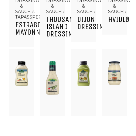
DRESSING
DRESSING
DRESSING
DRESSING
&
&
&
&
SAUCER,
SAUCER
SAUCER
SAUCER
TAPASSPECIALITETER
THOUSAND
DIJON
HVIDLØG
ESTRAGON
ISLAND
DRESSING
MAYONNAISE
DRESSING
DRESSING
DRESSING
DRESSING
DRESSING
&
&
&
&