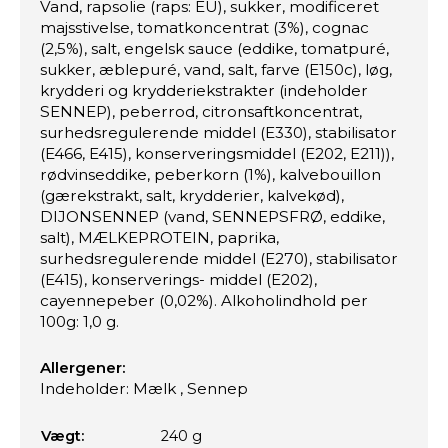
Vand, rapsolie (raps: EU), sukker, modificeret
majsstivelse, tomatkoncentrat (3%), cognac
(2,5%), salt, engelsk sauce (eddike, tomatpuré,
sukker, æblepuré, vand, salt, farve (E150c), løg,
krydderi og krydderiekstrakter (indeholder
SENNEP), peberrod, citronsaftkoncentrat,
surhedsregulerende middel (E330), stabilisator
(E466, E415), konserveringsmiddel (E202, E211)),
rødvinseddike, peberkorn (1%), kalvebouillon
(gærekstrakt, salt, krydderier, kalvekød),
DIJONSENNEP (vand, SENNEPSFRØ, eddike,
salt), MÆLKEPROTEIN, paprika,
surhedsregulerende middel (E270), stabilisator
(E415), konserverings- middel (E202),
cayennepeber (0,02%). Alkoholindhold per
100g: 1,0 g.
Allergener:
Indeholder: Mælk , Sennep
Vægt:
240 g