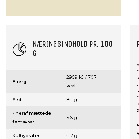
NÆRINGSINDHOLD PR. 100
G
2959 kJ / 707
Energi
t
kcal
s
h
Fedt
80 g
l
a
- heraf mættede
5,6 g
fedtsyrer
Kulhydrater
0,2 g