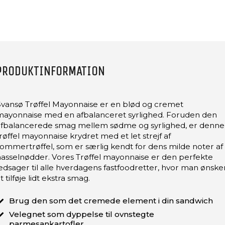
PRODUKTINFORMATION
Svansø Trøffel Mayonnaise er en blød og cremet
mayonnaise med en afbalanceret syrlighed. Foruden den
afbalancerede smag mellem sødme og syrlighed, er denne
røffel mayonnaise krydret med et let strejf af
ommertrøffel, som er særlig kendt for dens milde noter af
asselnødder. Vores Trøffel mayonnaise er den perfekte
edsager til alle hverdagens fastfoodretter, hvor man ønske
t tilføje lidt ekstra smag.
Brug den som det cremede element i din sandwich
Velegnet som dyppelse til ovnstegte
parmesankartofler