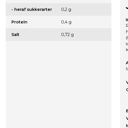
- heraf sukkerarter
0,2 g
I
Protein
0,4 g
h
Salt
0,72 g
(
k
A