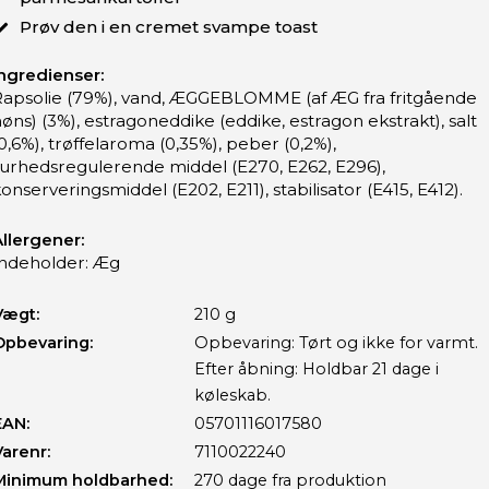
Prøv den i en cremet svampe toast
ngredienser:
Rapsolie (79%), vand, ÆGGEBLOMME (af ÆG fra fritgående
øns) (3%), estragoneddike (eddike, estragon ekstrakt), salt
0,6%), trøffelaroma (0,35%), peber (0,2%),
surhedsregulerende middel (E270, E262, E296),
onserveringsmiddel (E202, E211), stabilisator (E415, E412).
llergener:
Indeholder: Æg
Vægt:
210 g
Opbevaring:
Opbevaring: Tørt og ikke for varmt.
Efter åbning: Holdbar 21 dage i
køleskab.
EAN:
05701116017580
Varenr:
7110022240
Minimum holdbarhed:
270 dage fra produktion