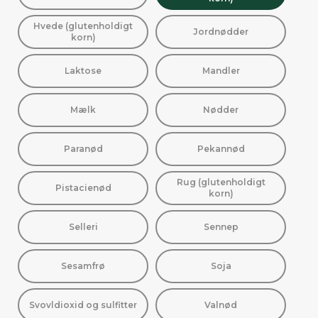
Hvede (glutenholdigt
Jordnødder
korn)
Laktose
Mandler
Mælk
Nødder
Paranød
Pekannød
Rug (glutenholdigt
Pistacienød
korn)
Selleri
Sennep
Sesamfrø
Soja
Svovldioxid og sulfitter
Valnød