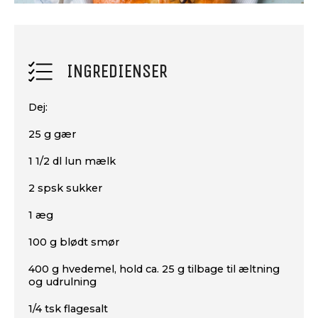
INGREDIENSER
Dej:
25 g gær
1 1/2 dl lun mælk
2 spsk sukker
1 æg
100 g blødt smør
400 g hvedemel, hold ca. 25 g tilbage til æltning
og udrulning
1/4 tsk flagesalt