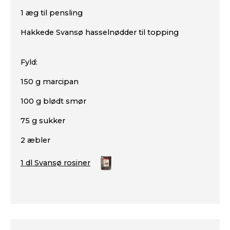
1 æg til pensling
Hakkede Svansø hasselnødder til topping
Fyld:
150 g marcipan
100 g blødt smør
75 g sukker
2 æbler
1 dl Svansø rosiner