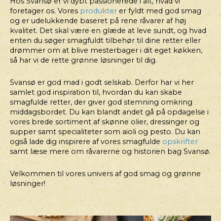
Hos Svansø er vi dybt passionerede i alt, hvad vi
foretager os. Vores
produkter
er fyldt med god smag
og er udelukkende baseret på rene råvarer af høj
kvalitet. Det skal være en glæde at leve sundt, og hvad
enten du søger smagfuldt tilbehør til dine retter eller
drømmer om at blive mesterbager i dit eget køkken,
så har vi de rette grønne løsninger til dig.
Svansø er god mad i godt selskab. Derfor har vi her
samlet god inspiration til, hvordan du kan skabe
smagfulde retter, der giver god stemning omkring
middagsbordet. Du kan blandt andet gå på opdagelse i
vores brede sortiment af skønne olier, dressinger og
supper samt specialiteter som aioli og pesto. Du kan
også lade dig inspirere af vores smagfulde
opskrifter
samt læse mere om råvarerne og historien bag Svansø.
Velkommen til vores univers af god smag og grønne
løsninger!