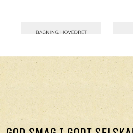
BAGNING, HOVEDRET
TOMATGALETTE MED
GRØN PESTO
HA
GOD SMAG I GODT SELSKA