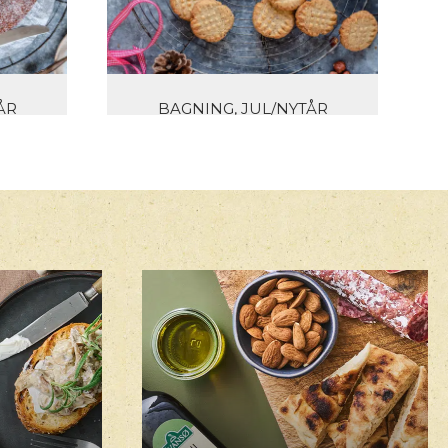
ÅR
BAGNING, JUL/NYTÅR
MED
NØDDEKAGER MED
ER
HASSELNØDDER