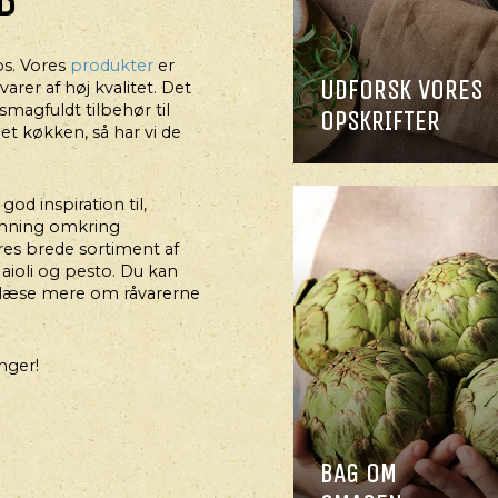
BAGNING, SNACKS
ANELKNÆKBRØD
os. Vores
produkter
er
UDFORSK VORES
rer af høj kvalitet. Det
magfuldt tilbehør til
OPSKRIFTER
et køkken, så har vi de
od inspiration til,
emning omkring
res brede sortiment af
aioli og pesto. Du kan
læse mere om råvarerne
nger!
BAG OM