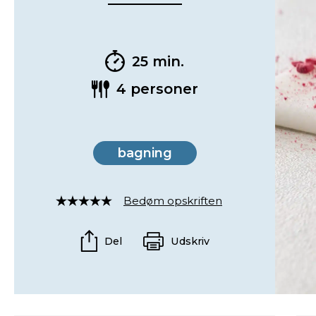
25 min.
4 personer
bagning
Bedøm opskriften
Rated
4
out
Del
Udskriv
of
5