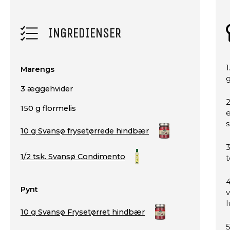
INGREDIENSER
1
Marengs
g
3 æggehvider
2
150 g flormelis
e
10 g Svansø frysetørrede hindbær
3
1/2 tsk. Svansø Condimento
4
Pynt
l
10 g Svansø Frysetørret hindbær
5