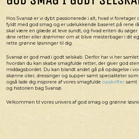
BAGNING, SNACKS
HJEMMELAVEDE
K
MÜSLIBARER
Hos Svansø er vi dybt passionerede i alt, hvad vi foretager 
fyldt med god smag og er udelukkende baseret på rene råva
skal være en glæde at leve sundt, og hvad enten du søger s
dine retter eller drømmer om at blive mesterbager i dit eg
rette grønne løsninger til dig.
Svansø er god mad i godt selskab. Derfor har vi her samlet g
hvordan du kan skabe smagfulde retter, der giver god st
middagsbordet. Du kan blandt andet gå på opdagelse i vo
skønne olier, dressinger og supper samt specialiteter som 
også lade dig inspirere af vores smagfulde
opskrifter
samt 
og historien bag Svansø.
Velkommen til vores univers af god smag og grønne løsni