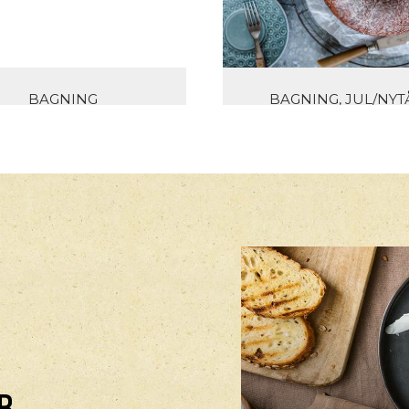
BAGNING
BAGNING, JUL/NYT
HJEMMELAVET
VALNØDDEKAGE 
SSELNØDDECREME
BRÆNDTE FIGN
B