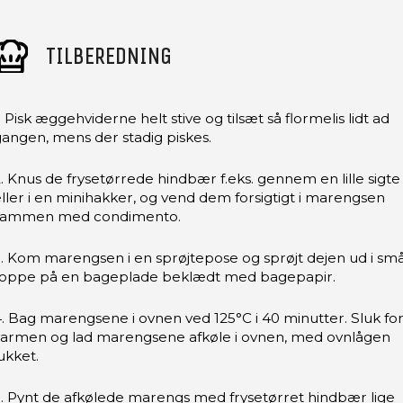
TILBEREDNING
. Pisk æggehviderne helt stive og tilsæt så flormelis lidt ad
angen, mens der stadig piskes.
. Knus de frysetørrede hindbær f.eks. gennem en lille sigte
ller i en minihakker, og vend dem forsigtigt i marengsen
sammen med condimento.
. Kom marengsen i en sprøjtepose og sprøjt dejen ud i sm
toppe på en bageplade beklædt med bagepapir.
. Bag marengsene i ovnen ved 125°C i 40 minutter. Sluk fo
varmen og lad marengsene afkøle i ovnen, med ovnlågen
ukket.
. Pynt de afkølede marengs med frysetørret hindbær lige