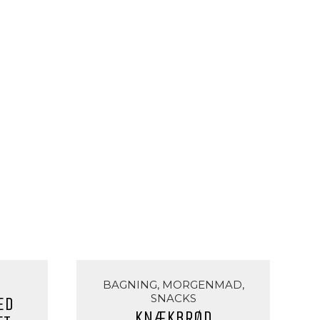
BAGNING, MORGENMAD,
SNACKS
ED
KNÆKBRØD