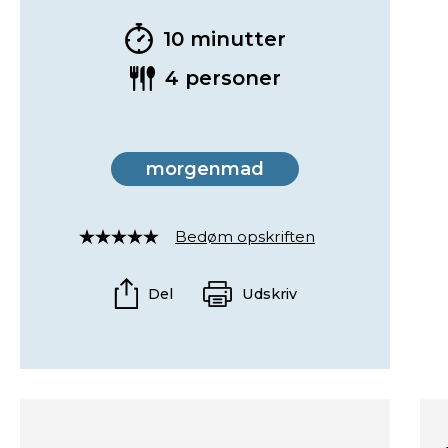
10 minutter
4 personer
morgenmad
Bedøm opskriften
Rated
4
out
Del
Udskriv
of
5