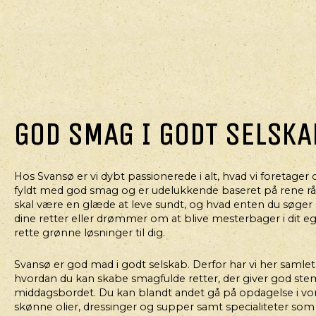
GOD SMAG I GODT SELSKA
Hos Svansø er vi dybt passionerede i alt, hvad vi foretager 
MORGENMAD
fyldt med god smag og er udelukkende baseret på rene råva
CHIAGRØD MED
skal være en glæde at leve sundt, og hvad enten du søger s
BLÅBÆRKOMPOT
dine retter eller drømmer om at blive mesterbager i dit eg
rette grønne løsninger til dig.
Svansø er god mad i godt selskab. Derfor har vi her samlet g
hvordan du kan skabe smagfulde retter, der giver god st
middagsbordet. Du kan blandt andet gå på opdagelse i vo
skønne olier, dressinger og supper samt specialiteter som 