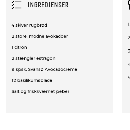
INGREDIENSER
1
4 skiver rugbrød
2 store, modne avokadoer
1 citron
2 stængler estragon
4
8 spsk. Svansø Avocadocreme
5
12 basilikumsblade
Salt og friskkværnet peber