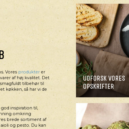
B
os. Vores
produkter
er
MORGENMAD
UDFORSK VORES
rer af høj kvalitet. Det
NØDDEBRØD
magfuldt tilbehør til
OPSKRIFTER
et køkken, så har vi de
od inspiration til,
emning omkring
res brede sortiment af
aioli og pesto. Du kan