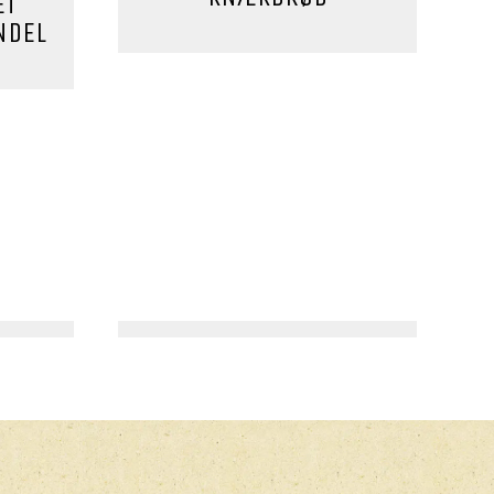
ET
NDEL
HOVEDRET, MORGENMAD
 BÆR
SUND CROQUE MADAME
GER