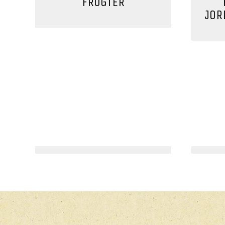
FRUGTER
JOR
MORGENMAD, SOMMER
SOMMER CHIAGRØD
RIS