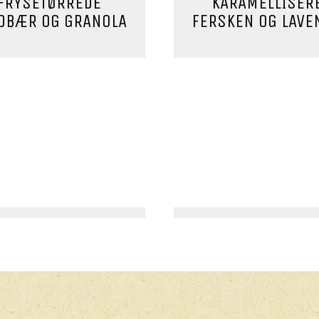
FRYSETØRREDE
KARAMELLISER
DBÆR OG GRANOLA
FERSKEN OG LAVE
MORGENMAD
MORGENMAD
TET RUGBRØD MED
HAVREGRØD MED
AVOCADO
OG
HASSELNØDDEFLA