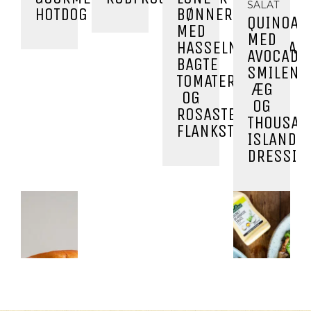
SALAT
HOTDOG
BØNNER
QUINOAS
MED
MED
HASSELNØDDEFLAGE
AVOCADO
BAGTE
SMILEND
TOMATER
ÆG
OG
OG
ROSASTEGT
THOUSAN
FLANKSTEAK
ISLAND
DRESSIN