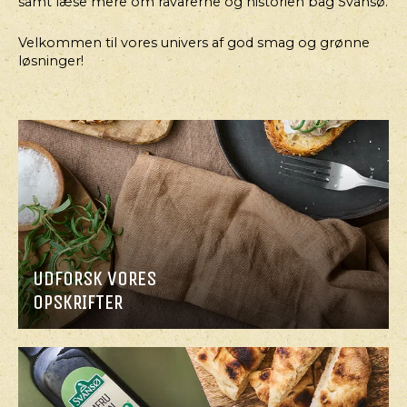
samt læse mere om råvarerne og historien bag Svansø.
Velkommen til vores univers af god smag og grønne
løsninger!
HOVEDRET
HOVEDRET
TORTILLAS
BAGEKARTOFLER
MED
MED
GRILLEDE
CREMET
TIGERREJER
BEARNAISE
UDFORSK VORES
OPSKRIFTER