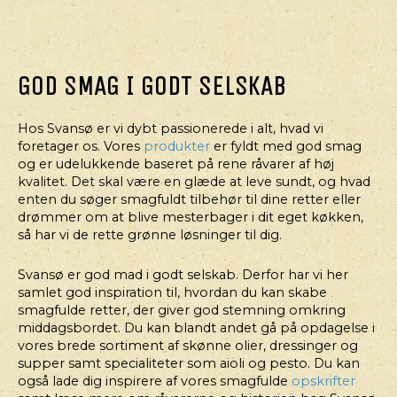
HOVEDRET,
HOVEDRET
HOVEDRET,
HOVEDRET,
GOD SMAG I GODT SELSKAB
JUL/NYTÅR
SALAT
JUL/NYTÅR
GRILLET
FLÆSKESTEGSSANDWICH
SALAT
HOVEDRE
MAJSKOLBER
MED
MED
TIL
VENDT
Hos Svansø er vi dybt passionerede i alt, hvad vi
BEARNAISE
GRILLEDE
NYTÅRSA
I
foretager os. Vores
produkter
er fyldt med god smag
GRØNTSAGER
og er udelukkende baseret på rene råvarer af høj
AIOLI
kvalitet. Det skal være en glæde at leve sundt, og hvad
OG
TOPPET
enten du søger smagfuldt tilbehør til dine retter eller
CREME
MED
drømmer om at blive mesterbager i dit eget køkken,
FRAICHE
SPRØD
så har vi de rette grønne løsninger til dig.
DRESSING
SERRANOSKINKE
Svansø er god mad i godt selskab. Derfor har vi her
samlet god inspiration til, hvordan du kan skabe
smagfulde retter, der giver god stemning omkring
middagsbordet. Du kan blandt andet gå på opdagelse i
vores brede sortiment af skønne olier, dressinger og
supper samt specialiteter som aioli og pesto. Du kan
også lade dig inspirere af vores smagfulde
opskrifter