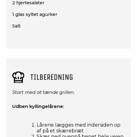
2 hjertesalater
1 glas syltet agurker
Salt
TILBEREDNING
Start med at tænde grillen.
Udben kyllingelårene:
Lårene lægges med indersiden op
af på et skærebræt
Skær ned ovenpå benet hele vejen