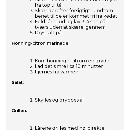
fra top til tå
Skær derefter forsigtigt rundtom
benet til de er kommet fri fra kødet
Fold låret ud og lav 3-4 snit på
tværs uden at skære igennem
Drys salt på
Honning-citron marinade:
Kom honning + citron i en gryde
Lad det simre i ca 10 minutter
Fjernes fra varmen
Salat:
Skylles og dryppes af
Grillen:
Lårene grilles med høj direkte