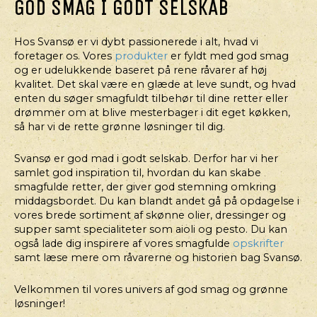
GOD SMAG I GODT SELSKAB
OG
BEARNAISESAUCE
AVOCADO
CREME
Hos Svansø er vi dybt passionerede i alt, hvad vi
foretager os. Vores
produkter
er fyldt med god smag
og er udelukkende baseret på rene råvarer af høj
kvalitet. Det skal være en glæde at leve sundt, og hvad
enten du søger smagfuldt tilbehør til dine retter eller
drømmer om at blive mesterbager i dit eget køkken,
så har vi de rette grønne løsninger til dig.
Svansø er god mad i godt selskab. Derfor har vi her
samlet god inspiration til, hvordan du kan skabe
smagfulde retter, der giver god stemning omkring
middagsbordet. Du kan blandt andet gå på opdagelse i
vores brede sortiment af skønne olier, dressinger og
supper samt specialiteter som aioli og pesto. Du kan
også lade dig inspirere af vores smagfulde
opskrifter
HOVEDRET
HOVEDRET
samt læse mere om råvarerne og historien bag Svansø.
GOURMETSANDWICH
PASTARET
MED
Velkommen til vores univers af god smag og grønne
GRØN
løsninger!