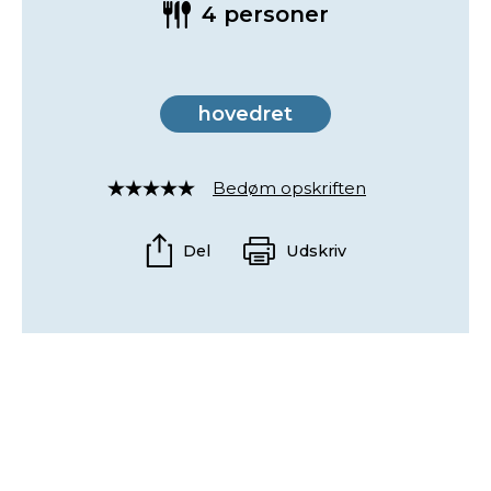
4 personer
hovedret
Bedøm opskriften
Rated
4
out
Del
Udskriv
of
5