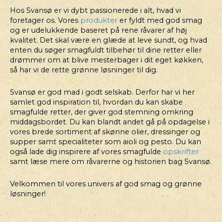
SOLSIKKEKERNER
Hos Svansø er vi dybt passionerede i alt, hvad vi
foretager os. Vores
produkter
er fyldt med god smag
og er udelukkende baseret på rene råvarer af høj
kvalitet. Det skal være en glæde at leve sundt, og hvad
enten du søger smagfuldt tilbehør til dine retter eller
drømmer om at blive mesterbager i dit eget køkken,
så har vi de rette grønne løsninger til dig.
Svansø er god mad i godt selskab. Derfor har vi her
samlet god inspiration til, hvordan du kan skabe
smagfulde retter, der giver god stemning omkring
middagsbordet. Du kan blandt andet gå på opdagelse i
vores brede sortiment af skønne olier, dressinger og
supper samt specialiteter som aioli og pesto. Du kan
også lade dig inspirere af vores smagfulde
opskrifter
HOVEDRET,
HOVEDRET
samt læse mere om råvarerne og historien bag Svansø.
JUL/NYTÅR
TWISTED
FLÆSKESTEGSSANDWICH
POTATOES
Velkommen til vores univers af god smag og grønne
MED
løsninger!
BEARNAISE