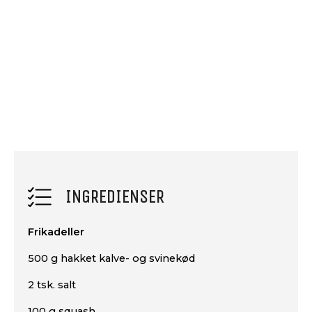
INGREDIENSER
Frikadeller
500 g hakket kalve- og svinekød
2 tsk. salt
100 g squash