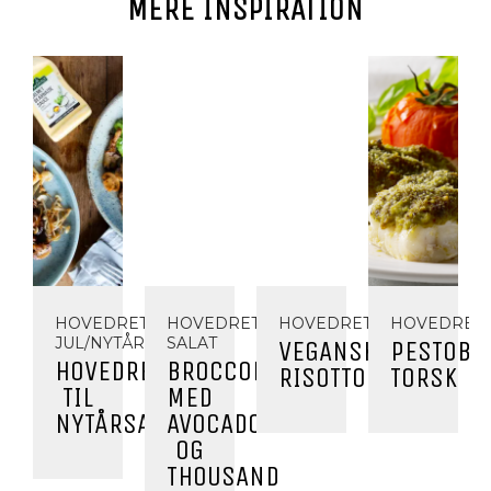
MERE INSPIRATION
HOVEDRET,
HOVEDRET,
HOVEDRET
HOVEDRET
JUL/NYTÅR
SALAT
VEGANSK
PESTOBA
HOVEDRET
BROCCOLISALAT
RISOTTO
TORSK
TIL
MED
NYTÅRSAFTEN
AVOCADO
OG
THOUSAND