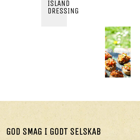
ISLAND
DRESSING
HOVEDRET
HOVEDRET,
HOVEDRET
HOVEDRET
SALAT
SPRINGROLLS
SPICY
FYLDTE
SALAT
TORTILLA
CHAMPI
AF
MED
GOD SMAG I GODT SELSKAB
POMELO
CHILIPES
OG