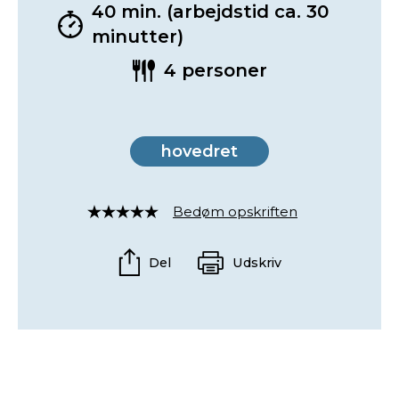
40 min. (arbejdstid ca. 30
minutter)
4 personer
hovedret
Bedøm opskriften
Rated
4
out
Del
Udskriv
of
5