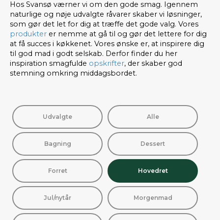
Hos Svansø værner vi om den gode smag. Igennem
naturlige og nøje udvalgte råvarer skaber vi løsninger,
som gør det let for dig at træffe det gode valg. Vores
produkter
er nemme at gå til og gør det lettere for dig
at få succes i køkkenet. Vores ønske er, at inspirere dig
til god mad i godt selskab. Derfor finder du her
inspiration smagfulde
opskrifter
, der skaber god
stemning omkring middagsbordet.
Udvalgte
Alle
Bagning
Dessert
Forret
Hovedret
Jul/nytår
Morgenmad