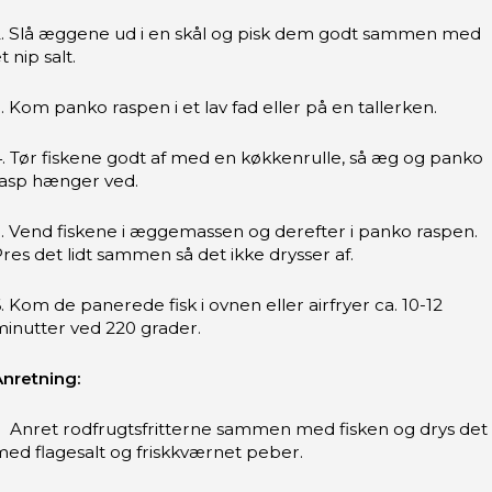
2. Slå æggene ud i en skål og pisk dem godt sammen med
t nip salt.
. Kom panko raspen i et lav fad eller på en tallerken.
. Tør fiskene godt af med en køkkenrulle, så æg og panko
rasp hænger ved.
. Vend fiskene i æggemassen og derefter i panko raspen.
res det lidt sammen så det ikke drysser af.
. Kom de panerede fisk i ovnen eller airfryer ca. 10-12
inutter ved 220 grader.
Anretning:
. Anret rodfrugtsfritterne sammen med fisken og drys det
ed flagesalt og friskkværnet peber.