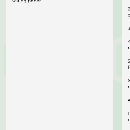
Salt og peber
e
3
4
5
P
6
m
1
m