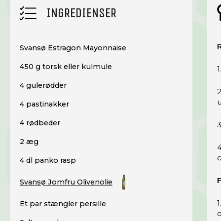
INGREDIENSER
R
Svansø Estragon Mayonnaise
450 g torsk eller kulmule
1
4 gulerødder
u
4 pastinakker
4 rødbeder
3
2 æg
4
c
4 dl panko rasp
F
Svansø Jomfru Olivenolie
1
Et par stængler persille
o