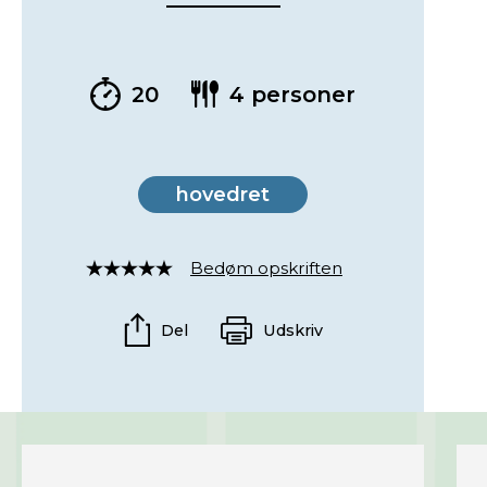
20
4 personer
hovedret
Bedøm opskriften
Rated
4
out
Del
Udskriv
of
5