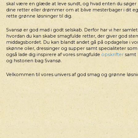
KARTOFFELSALAT
skal være en glæde at leve sundt, og hvad enten du søger s
dine retter eller drømmer om at blive mesterbager i dit eg
rette grønne løsninger til dig.
Svansø er god mad i godt selskab. Derfor har vi her samlet g
hvordan du kan skabe smagfulde retter, der giver god st
middagsbordet. Du kan blandt andet gå på opdagelse i vo
skønne olier, dressinger og supper samt specialiteter som 
også lade dig inspirere af vores smagfulde
opskrifter
samt 
og historien bag Svansø.
Velkommen til vores univers af god smag og grønne løsni