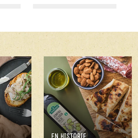
T
HOVEDRET
 OG
KARTOFFELBÅDE MED
ER
TIMIAN
EN HISTORIE