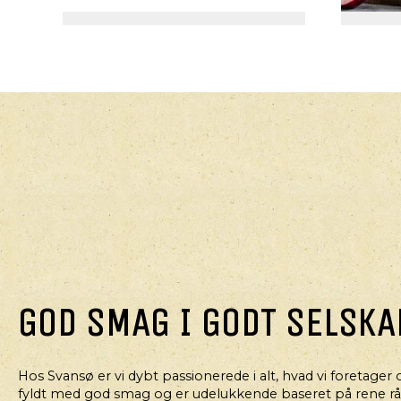
HOVEDRET
HO
LUKSUS HOTDOG MED
FLÆ
SYLTEDE RØDLØG
GOD SMAG I GODT SELSKA
HOVEDRET
ITALIENSK
P
Hos Svansø er vi dybt passionerede i alt, hvad vi foretager 
fyldt med god smag og er udelukkende baseret på rene råva