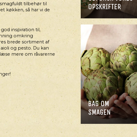
magfuldt tilbehør til
OPSKRIFTER
et køkken, så har vi de
od inspiration til,
emning omkring
res brede sortiment af
aioli og pesto. Du kan
læse mere om råvarerne
nger!
BAG OM
SMAGEN