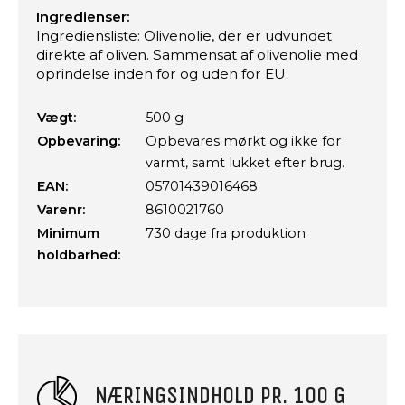
Ingredienser:
Ingrediensliste: Olivenolie, der er udvundet
direkte af oliven. Sammensat af olivenolie med
oprindelse inden for og uden for EU.
Vægt:
500 g
Opbevaring:
Opbevares mørkt og ikke for
varmt, samt lukket efter brug.
EAN:
05701439016468
Varenr:
8610021760
Minimum
730 dage fra produktion
holdbarhed:
NÆRINGSINDHOLD PR. 100 G