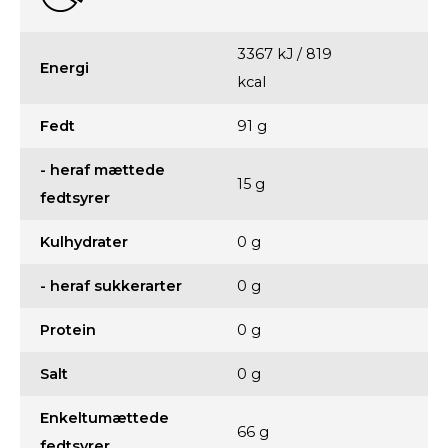
3367 kJ / 819
Energi
kcal
Fedt
91 g
- heraf mættede
15 g
fedtsyrer
Kulhydrater
0 g
- heraf sukkerarter
0 g
Protein
0 g
Salt
0 g
Enkeltumættede
66 g
fedtsyrer