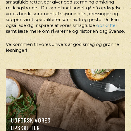
HOVEDRET
smagfulde retter, der giver god stemning omkring
TABOULEH
KÅLWRAPS
middagsbordet. Du kan blandt andet gå på opdagelse i
vores brede sortiment af skønne olier, dressinger og
supper samt specialiteter som aioli og pesto. Du kan
også lade dig inspirere af vores smagfulde
opskrifter
samt læse mere om råvarerne og historien bag Svansø.
Velkommen til vores univers af god smag og grønne
løsninger!
UDFORSK VORES
OPSKRIFTER