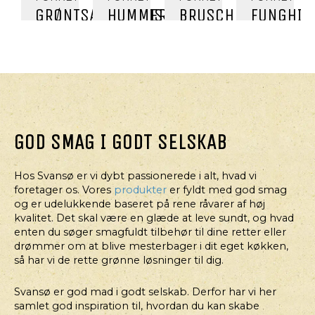
GRØNTSAGSBLINIS
HUMMER
BRUSCHETTA
FUNGHI
MED
MED
MED
RIPIENI
LAKSERILETTE
AIOLI
TOMAT,
OST
OG
PESTO
GOD SMAG I GODT SELSKAB
Hos Svansø er vi dybt passionerede i alt, hvad vi
foretager os. Vores
produkter
er fyldt med god smag
og er udelukkende baseret på rene råvarer af høj
kvalitet. Det skal være en glæde at leve sundt, og hvad
enten du søger smagfuldt tilbehør til dine retter eller
drømmer om at blive mesterbager i dit eget køkken,
så har vi de rette grønne løsninger til dig.
Svansø er god mad i godt selskab. Derfor har vi her
samlet god inspiration til, hvordan du kan skabe
FORRET
FORRET,