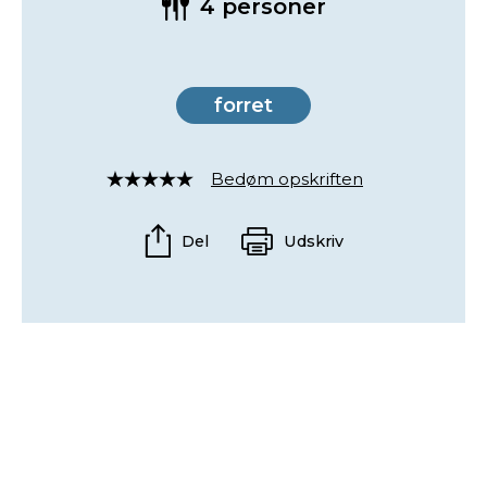
4 personer
forret
Bedøm opskriften
Rated
4
out
Del
Udskriv
of
5