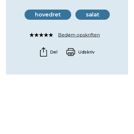
hovedret
salat
Bedøm opskriften
Rated
4
out
Del
Udskriv
of
5