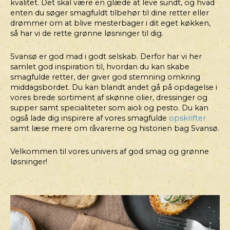
kvalitet. Det skal være en glæde at leve sundt, og hvad
FRAICHE
enten du søger smagfuldt tilbehør til dine retter eller
DRESSIN
drømmer om at blive mesterbager i dit eget køkken,
så har vi de rette grønne løsninger til dig.
Svansø er god mad i godt selskab. Derfor har vi her
samlet god inspiration til, hvordan du kan skabe
smagfulde retter, der giver god stemning omkring
middagsbordet. Du kan blandt andet gå på opdagelse i
vores brede sortiment af skønne olier, dressinger og
supper samt specialiteter som aioli og pesto. Du kan
også lade dig inspirere af vores smagfulde
opskrifter
samt læse mere om råvarerne og historien bag Svansø.
Velkommen til vores univers af god smag og grønne
løsninger!
HOVEDRET
HOVEDRET
PESTOBAGT
MEXI
LAKS
BOWL