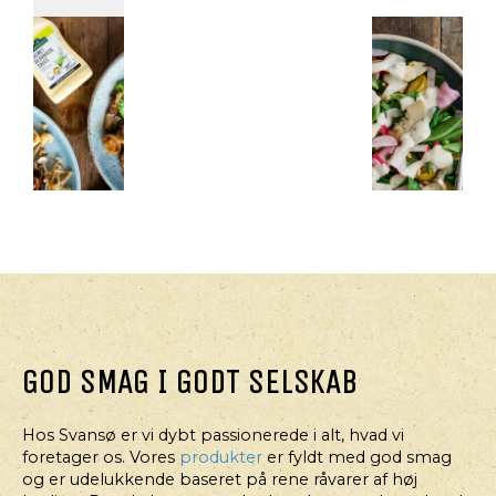
HOVEDRET,
HOVEDRET,
HOVEDRET
HOVEDRET,
JUL/NYTÅR
SALAT
SALAT
BRUSCHETTA-
HOVEDRET
VEGANSK
SPRØD
PIZZA
TIL
SOMMERSALAT
SALAT
GOD SMAG I GODT SELSKAB
NYTÅRSAFTEN
MED
BOLSJEB
Hos Svansø er vi dybt passionerede i alt, hvad vi
ARTISKO
foretager os. Vores
produkter
er fyldt med god smag
OG
og er udelukkende baseret på rene råvarer af høj
CREME