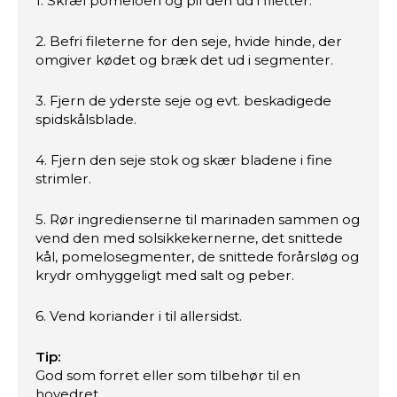
1. Skræl pomeloen og pil den ud i filetter.
2. Befri fileterne for den seje, hvide hinde, der
omgiver kødet og bræk det ud i segmenter.
3. Fjern de yderste seje og evt. beskadigede
spidskålsblade.
4. Fjern den seje stok og skær bladene i fine
strimler.
5. Rør ingredienserne til marinaden sammen og
vend den med solsikkekernerne, det snittede
kål, pomelosegmenter, de snittede forårsløg og
krydr omhyggeligt med salt og peber.
6. Vend koriander i til allersidst.
Tip:
God som forret eller som tilbehør til en
hovedret.