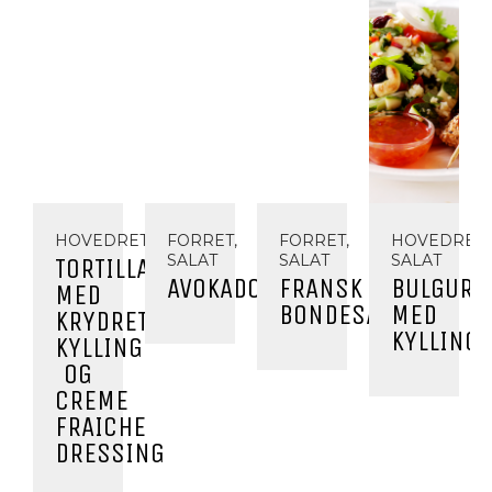
HOVEDRET
FORRET,
FORRET,
HOVEDRET,
SALAT
SALAT
SALAT
TORTILLAS
AVOKADOSALAT
FRANSK
BULGURS
MED
BONDESALAT
MED
KRYDRET
KYLLING
KYLLING
OG
CREME
FRAICHE
DRESSING