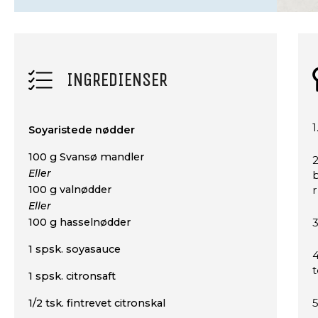
INGREDIENSER
1
Soyaristede nødder
100 g Svansø mandler
2
Eller
b
100 g valnødder
r
Eller
100 g hasselnødder
3
1 spsk. soyasauce
4
1 spsk. citronsaft
5
1/2 tsk. fintrevet citronskal