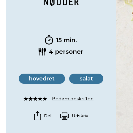
NØDDER
15 min.
4 personer
hovedret
salat
Bedøm opskriften
Rated
4
out
Del
Udskriv
of
5