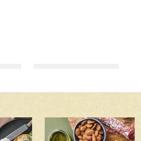
HOVEDRET
FISH ‘N’ CHIPS MED
RODFRUGTSFRITTER OG
ESTRAGONMAYO