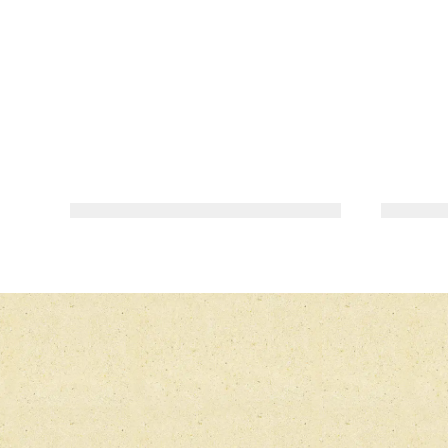
HOVEDRET, SALAT
TEMPURAREJER I BOWL
MED THOUSAND
ISLAND-DRESSING