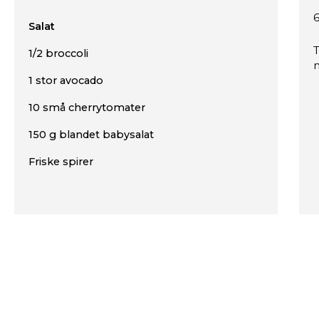
6
Salat
T
1/2 broccoli
m
1 stor avocado
10 små cherrytomater
150 g blandet babysalat
Friske spirer