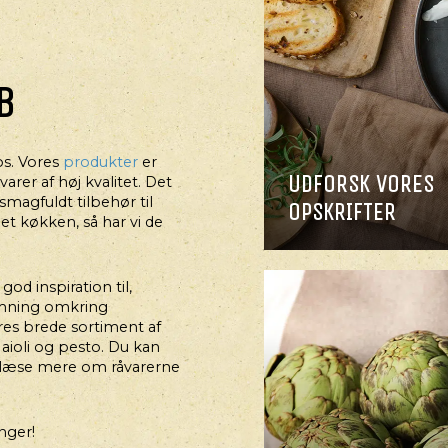
B
os. Vores
produkter
er
HOVEDRET
UDFORSK VORES
rer af høj kvalitet. Det
URMETSANDWICH
magfuldt tilbehør til
OPSKRIFTER
et køkken, så har vi de
od inspiration til,
emning omkring
res brede sortiment af
aioli og pesto. Du kan
læse mere om råvarerne
nger!