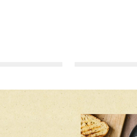
HOVEDRET
HOVEDRET
KRYDREDE
CITRONLAKS
FULDKORNSRIS