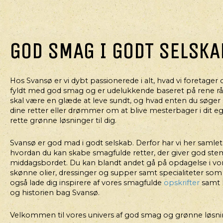
GOD SMAG I GODT SELSKA
Hos Svansø er vi dybt passionerede i alt, hvad vi foretager 
HOVEDRET
fyldt med god smag og er udelukkende baseret på rene råva
BAGTE SWEET POTATOES
GO
skal være en glæde at leve sundt, og hvad enten du søger s
MED
dine retter eller drømmer om at blive mesterbager i dit eg
HVIDLØGSDRESSING OG
rette grønne løsninger til dig.
MARINEREDE LINSER
Svansø er god mad i godt selskab. Derfor har vi her samlet g
hvordan du kan skabe smagfulde retter, der giver god st
middagsbordet. Du kan blandt andet gå på opdagelse i vo
skønne olier, dressinger og supper samt specialiteter som 
også lade dig inspirere af vores smagfulde
opskrifter
samt 
og historien bag Svansø.
Velkommen til vores univers af god smag og grønne løsni