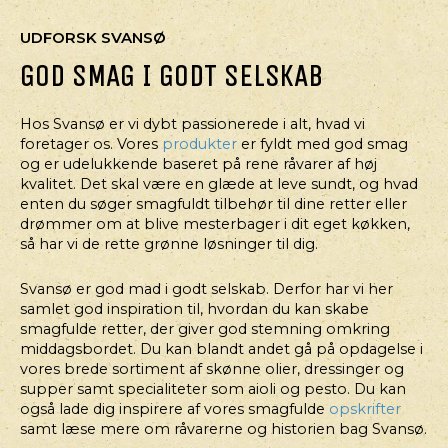
UDFORSK SVANSØ
GOD SMAG I GODT SELSKAB
Hos Svansø er vi dybt passionerede i alt, hvad vi
foretager os. Vores
produkter
er fyldt med god smag
og er udelukkende baseret på rene råvarer af høj
kvalitet. Det skal være en glæde at leve sundt, og hvad
enten du søger smagfuldt tilbehør til dine retter eller
drømmer om at blive mesterbager i dit eget køkken,
så har vi de rette grønne løsninger til dig.
Svansø er god mad i godt selskab. Derfor har vi her
samlet god inspiration til, hvordan du kan skabe
smagfulde retter, der giver god stemning omkring
middagsbordet. Du kan blandt andet gå på opdagelse i
vores brede sortiment af skønne olier, dressinger og
supper samt specialiteter som aioli og pesto. Du kan
også lade dig inspirere af vores smagfulde
opskrifter
samt læse mere om råvarerne og historien bag Svansø.