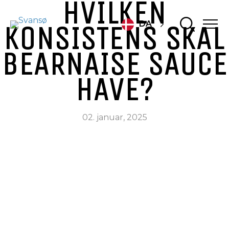
HVILKEN
KONSISTENS SKAL
DA
BEARNAISE SAUCE
HAVE?
02. januar, 2025