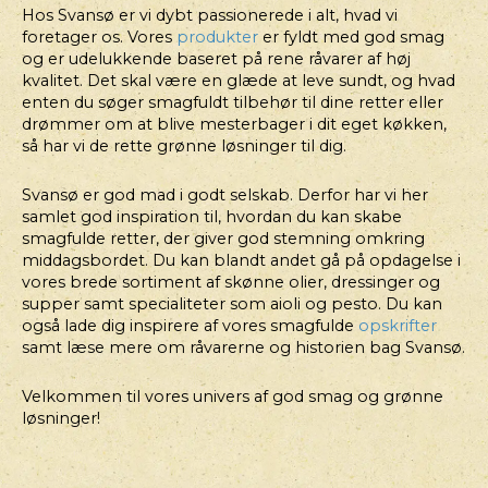
Hos Svansø er vi dybt passionerede i alt, hvad vi
foretager os. Vores
produkter
er fyldt med god smag
og er udelukkende baseret på rene råvarer af høj
kvalitet. Det skal være en glæde at leve sundt, og hvad
enten du søger smagfuldt tilbehør til dine retter eller
drømmer om at blive mesterbager i dit eget køkken,
så har vi de rette grønne løsninger til dig.
Svansø er god mad i godt selskab. Derfor har vi her
samlet god inspiration til, hvordan du kan skabe
smagfulde retter, der giver god stemning omkring
middagsbordet. Du kan blandt andet gå på opdagelse i
vores brede sortiment af skønne olier, dressinger og
supper samt specialiteter som aioli og pesto. Du kan
også lade dig inspirere af vores smagfulde
opskrifter
samt læse mere om råvarerne og historien bag Svansø.
Velkommen til vores univers af god smag og grønne
løsninger!