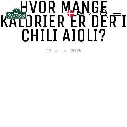
HVOR MANGE
KALORIER ER DER I
DA
CHILI AIOLI?
02. januar, 2025