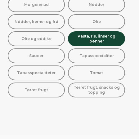
Morgenmad
Nødder
Nødder, kerner og frø
Olie
Pasta, ris, linser og
Olie og eddike
bønner
Saucer
Tapasspecialiter
Tapasspecialiteter
Tomat
Tørret frugt, snacks og
Tørret frugt
topping