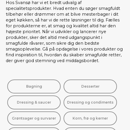
Hos Svansø har vi et bredt udvalg af
specialitetsprodukter. Hvad enten du søger smagfuldt
tilbehør eller drømmer om at blive mesterbager i dit
eget køkken, så har vi de rette løsninger til dig. Fælles
for produkterne er, at smag og kvalitet altid har den
højeste prioritet. Når vi udvikler og lancerer nye
produkter, sker det altid med udgangspunkt i
smagfulde råvarer, som sikre dig den bedste
smagsoplevelse. Gå på opdagelse i vores produkter og
find inspiration til, hvordan du skaber smagfulde retter,
der giver god stemning ved middagsbordet.
Bagning
Desserter
Dressing & saucer
Dressing og condiments
Grøntsager og survarer
Korn, frø og kerner