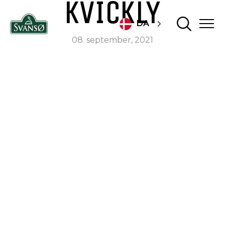
KVICKLY
DA
08. september, 2021