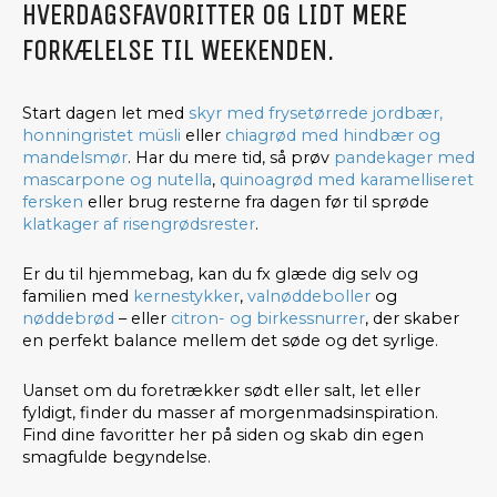
HVERDAGSFAVORITTER OG LIDT MERE
FORKÆLELSE TIL WEEKENDEN.
Start dagen let med
skyr med frysetørrede jordbær,
honningristet müsli
eller
chiagrød med hindbær og
mandelsmør
. Har du mere tid, så prøv
pandekager med
mascarpone og nutella
,
quinoagrød med karamelliseret
fersken
eller brug resterne fra dagen før til sprøde
klatkager af risengrødsrester
.
Er du til hjemmebag, kan du fx glæde dig selv og
familien med
kernestykker
,
valnøddeboller
og
nøddebrød
– eller
citron- og birkessnurrer
, der skaber
en perfekt balance mellem det søde og det syrlige.
Uanset om du foretrækker sødt eller salt, let eller
fyldigt, finder du masser af morgenmadsinspiration.
Find dine favoritter her på siden og skab din egen
smagfulde begyndelse.