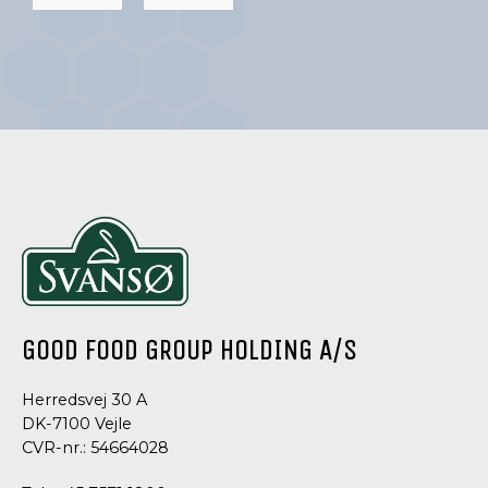
BAGNING,
NØDDER,
NØDDER,
KERNER
KERNER
OG
OG
FRØ
FRØ
ØKOLOGISKE
CHIAFRØ
MANDLER
GOOD FOOD GROUP HOLDING A/S
Herredsvej 30 A
DK-7100 Vejle
CVR-nr.: 54664028