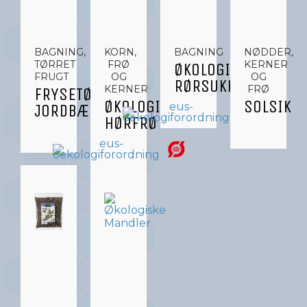
BAGNING,
KORN,
BAGNING
NØDDER,
TØRRET
FRØ
KERNER
ØKOLOGISK
FRUGT
OG
OG
RØRSUKKER
KERNER
FRØ
FRYSETØRREDE
ØKOLOGISKE
SOLSIKK
JORDBÆR
HØRFRØ